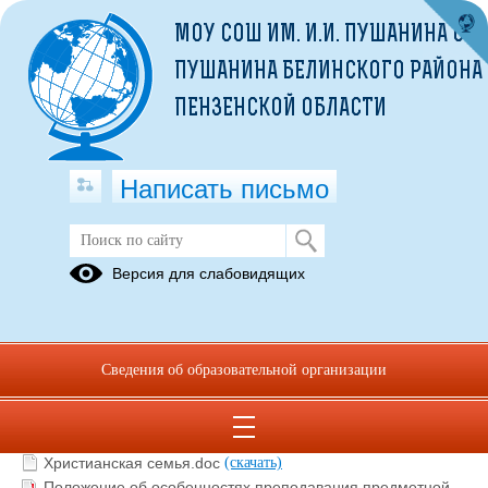
МОУ СОШ ИМ. И.И. ПУШАНИНА С.
ПУШАНИНА БЕЛИНСКОГО РАЙОНА
ПЕНЗЕНСКОЙ ОБЛАСТИ
Написать письмо
ОРКСЭ
Версия для слабовидящих
01.09.2022
Сведения об образовательной организации
Заявление ОРКСЭ.doc
(скачать)
Анкета по ОРКиСЭ для учеников.doc
(скачать)
Урок Доброты.doc
(скачать)
Христианская семья.doc
(скачать)
Положение об особенностях преподавания предметной