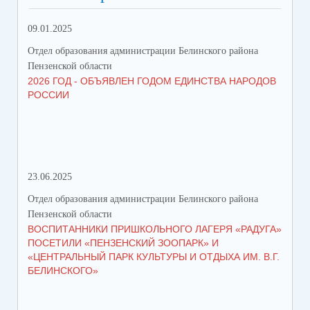
09.01.2025
23.
Отдел образования администрации Белинского района
Отд
Пензенской области
Пен
2026 ГОД - ОБЪЯВЛЕН ГОДОМ ЕДИНСТВА НАРОДОВ
ВО
РОССИИ
«С
МО
23.06.2025
23.
Отдел образования администрации Белинского района
Отд
Пензенской области
Пен
ВОСПИТАННИКИ ПРИШКОЛЬНОГО ЛАГЕРЯ «РАДУГА»
В 
ПОСЕТИЛИ «ПЕНЗЕНСКИЙ ЗООПАРК» И
РА
«ЦЕНТРАЛЬНЫЙ ПАРК КУЛЬТУРЫ И ОТДЫХА ИМ. В.Г.
«Д
БЕЛИНСКОГО»